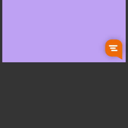
Zoeken
naar:
Koken en Tafelen
Servies
Glaswerk
Bestek
Keukengerei
Bewaarartikelen
Pannen
Opbergartikelen
Keukentextiel