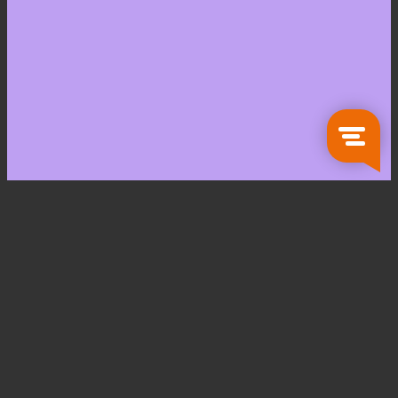
Zoeken
naar:
Koken en Tafelen
Servies
Glaswerk
Bestek
Keukengerei
Bewaarartikelen
Pannen
Opbergartikelen
Keukentextiel
Wonen