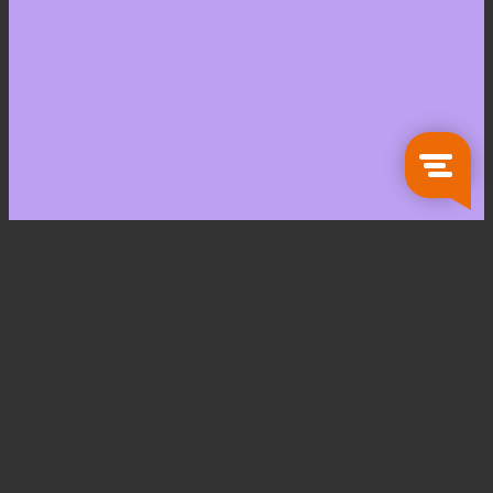
Zoeken
naar:
Koken en Tafelen
Servies
Glaswerk
Bestek
Keukengerei
Bewaarartikelen
Pannen
Opbergartikelen
Keukentextiel
Wonen