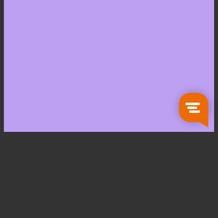
Zoeken
naar:
Koken en Tafelen
Servies
Glaswerk
Bestek
Keukengerei
Bewaarartikelen