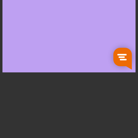
Zoeken
naar:
Koken en Tafelen
Servies
Glaswerk
Bestek
Keukengerei
Bewaarartikelen
Pannen
Opbergartikelen