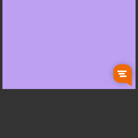
Zoeken
naar:
Koken en Tafelen
Servies
Glaswerk
Bestek
Keukengerei